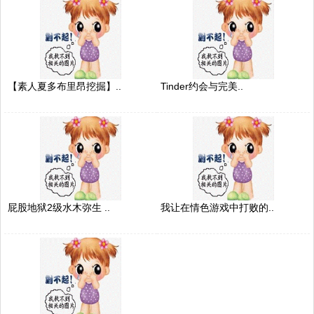
【素人夏多布里昂挖掘】..
Tinder约会与完美..
屁股地狱2级水木弥生 ..
我让在情色游戏中打败的..